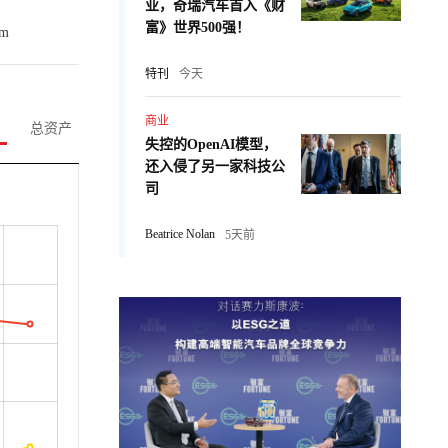
业，奇瑞汽车首入《财
富》世界500强！
om
特刊
今天
商业
总资产
失控的OpenAI模型，
还入侵了另一家科技公
司
Beatrice Nolan
5天前