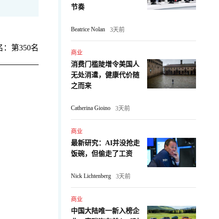
节奏
Beatrice Nolan
3天前
：第350名
商业
消费门槛陡增令美国人
无处消遣，健康代价随
之而来
Catherina Gioino
3天前
商业
最新研究：AI并没抢走
：
饭碗，但偷走了工资
Nick Lichtenberg
3天前
商业
中国大陆唯一新入榜企