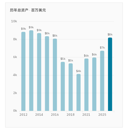
历年总资产 ·
百万美元