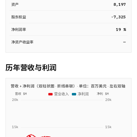
8,197
资产
-7,325
股东权益
19 %
净利润率
—
净资产收益率
历年营收与利润
营收 + 净利润（双柱状图 · 折线串联）· 单位：
百万美元
· 左右双轴