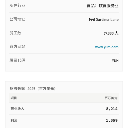
所在行业
食品：饮食服务业
公司地址
1441 Gardiner Lane
员工数
37,660 人
官方网站
www.yum.com
股票代码
YUM
财务数据 ·
2025
（
百万美元
）
项目
百万美元
8,214
营业收入
1,559
利润