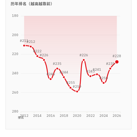
历年排名（越高越靠前）