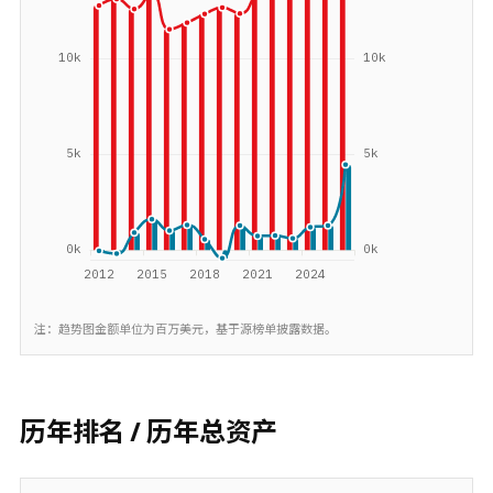
注：趋势图金额单位为百万美元，基于源榜单披露数据。
历年排名 / 历年总资产