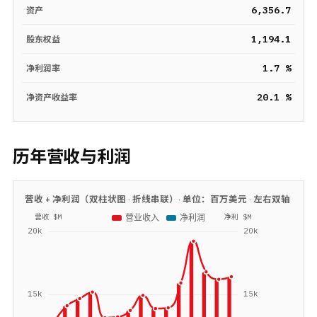
6,356.7
资产
1,194.1
股东权益
1.7 %
净利润率
20.1 %
净资产收益率
历年营收与利润
营收 + 净利润（双柱状图 · 折线串联）· 单位：
百万美元
· 左右双轴