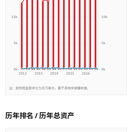
注：趋势图金额单位为百万美元，基于源榜单披露数据。
历年排名 / 历年总资产