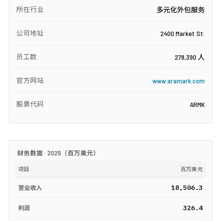
所在行业
多元化外包服务
公司地址
2400 Market St.
员工数
278,390 人
官方网站
www.aramark.com
股票代码
ARMK
财务数据 ·
2025
（
百万美元
）
项目
百万美元
18,506.3
营业收入
326.4
利润