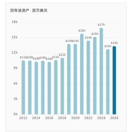
历年总资产 ·
百万美元