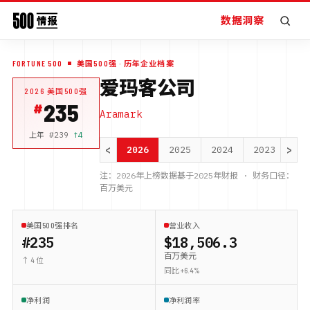
数据洞察
FORTUNE 500
美国500强
· 历年企业档案
爱玛客公司
2026
美国500强
235
Aramark
上年 #
239
↑
4
<
>
2026
2025
2024
2023
20
注：
2026
年上榜数据基于
2025
年财报 · 财务口径：
百万美元
美国500强排名
营业收入
#235
$18,506.3
百万美元
↑ 4 位
同比 +6.4%
净利润
净利润率