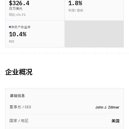
$326.4
1.8%
百万美元
利润 / 营收
同比 +24.3%
净资产收益率
10.4%
ROE
企业概况
基础信息
董事长 / CEO
John J. Zillmer
国家 / 地区
美国