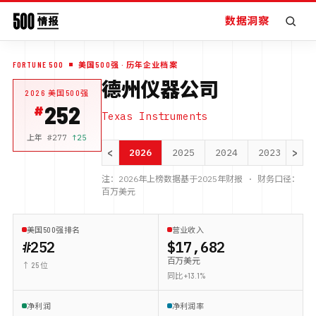
数据洞察
FORTUNE 500
美国500强
· 历年企业档案
德州仪器公司
2026
美国500强
252
Texas Instruments
上年 #
277
↑
25
<
>
2026
2025
2024
2023
20
注：
2026
年上榜数据基于
2025
年财报 · 财务口径：
百万美元
美国500强排名
营业收入
#252
$17,682
百万美元
↑ 25 位
同比 +13.1%
净利润
净利润率