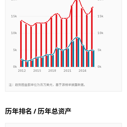
注：趋势图金额单位为百万美元，基于源榜单披露数据。
历年排名 / 历年总资产