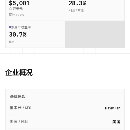
$5,001
28.3%
百万美元
利润 / 营收
同比 +4.2%
净资产收益率
30.7%
ROE
企业概况
基础信息
董事长 / CEO
Haviv Ilan
国家 / 地区
美国