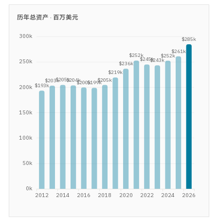
历年总资产 ·
百万美元