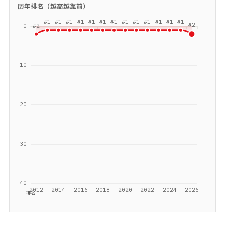
历年排名（越高越靠前）