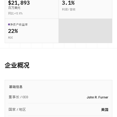
$21,893
3.1%
百万美元
利润 / 营收
同比 +12.6%
净资产收益率
22%
ROE
企业概况
基础信息
董事长 / CEO
John R. Furner
国家 / 地区
美国