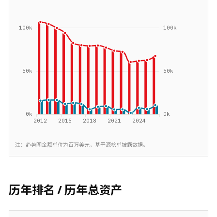
注：趋势图金额单位为百万美元，基于源榜单披露数据。
历年排名 / 历年总资产