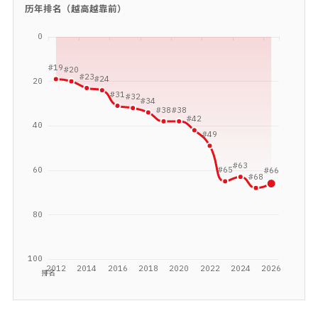
历年排名（越高越靠前）