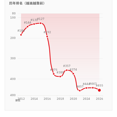
历年排名（越高越靠前）