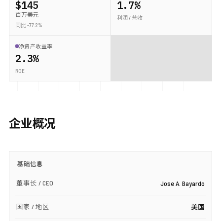
$145
1.7%
百万美元
利润 / 营收
同比 -77.2%
净资产收益率
2.3%
ROE
企业概况
基础信息
董事长 / CEO
Jose A. Bayardo
国家 / 地区
美国