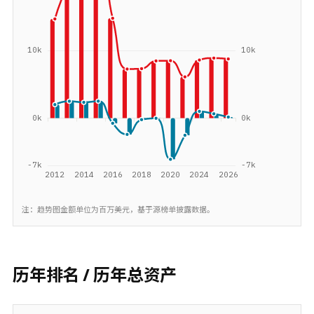
注：趋势图金额单位为百万美元，基于源榜单披露数据。
历年排名 / 历年总资产