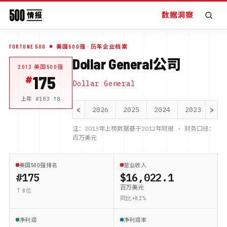
数据洞察
FORTUNE 500
美国500强
· 历年企业档案
Dollar General公司
2013
美国500强
175
Dollar General
上年 #
183
↑
8
<
>
2026
2025
2024
2023
20
注：
2013
年上榜数据基于
2012
年财报 · 财务口径：
百万美元
美国500强排名
营业收入
#175
$16,022.1
百万美元
↑ 8 位
同比 +8.2%
净利润
净利润率