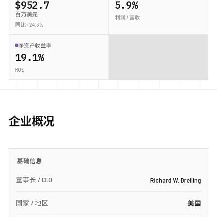
$952.7
5.9%
百万美元
利润 / 营收
同比 +24.3%
净资产收益率
19.1%
ROE
企业概况
基础信息
董事长 / CEO
Richard W. Dreiling
国家 / 地区
美国