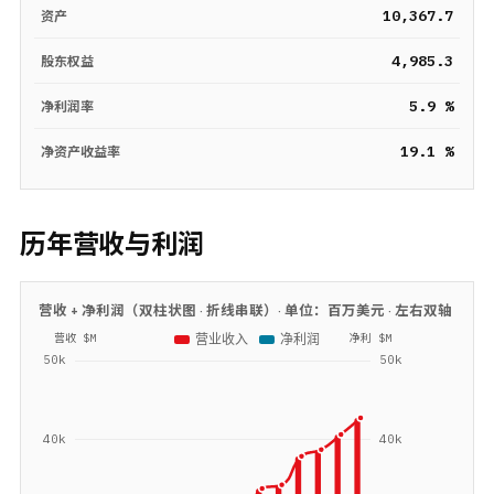
10,367.7
资产
4,985.3
股东权益
5.9 %
净利润率
19.1 %
净资产收益率
历年营收与利润
营收 + 净利润（双柱状图 · 折线串联）· 单位：
百万美元
· 左右双轴