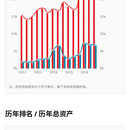
注：趋势图金额单位为百万美元，基于源榜单披露数据。
历年排名 / 历年总资产