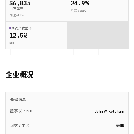
$6,835
24.9%
百万美元
利润 / 营收
同比 -1.6%
净资产收益率
12.5%
ROE
企业概况
基础信息
董事长 / CEO
John W. Ketchum
国家 / 地区
美国