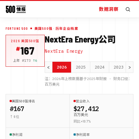
数据洞察
FORTUNE 500
美国500强
· 历年企业档案
NextEra Energy公司
2026
美国500强
167
NextEra Energy
上年 #
173
↑
6
<
>
2026
2025
2024
2023
20
注：
2026
年上榜数据基于
2025
年财报 · 财务口径：
百万美元
美国500强排名
营业收入
#167
$27,412
百万美元
↑ 6 位
同比 +10.7%
净利润
净利润率