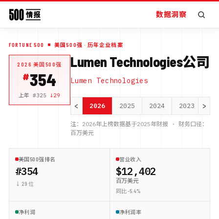
数据洞察
FORTUNE 500
美国500强
· 历年企业档案
Lumen Technologies公司
2026
美国500强
354
Lumen Technologies
上年 #
325
↓
29
<
>
2026
2025
2024
2023
20
注：
2026
年上榜数据基于
2025
年财报 · 财务口径：
百万美元
美国500强排名
营业收入
#354
$12,402
百万美元
↓ 29 位
同比 -5.4%
净利润
净利润率