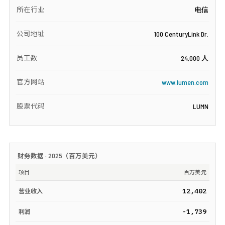
所在行业
电信
公司地址
100 CenturyLink Dr.
员工数
24,000 人
官方网站
www.lumen.com
股票代码
LUMN
财务数据 ·
2025
（
百万美元
）
项目
百万美元
12,402
营业收入
-1,739
利润