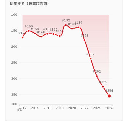
历年排名（越高越靠前）