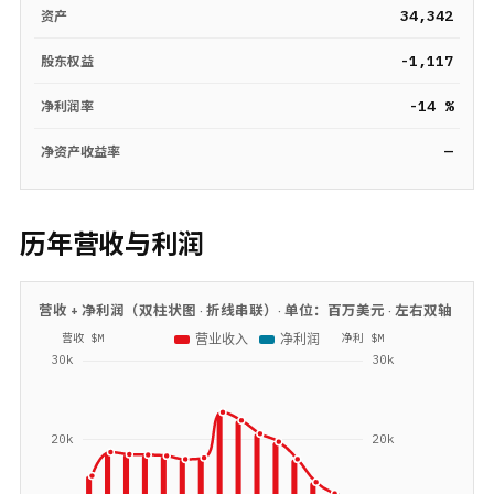
34,342
资产
-1,117
股东权益
-14 %
净利润率
—
净资产收益率
历年营收与利润
营收 + 净利润（双柱状图 · 折线串联）· 单位：
百万美元
· 左右双轴