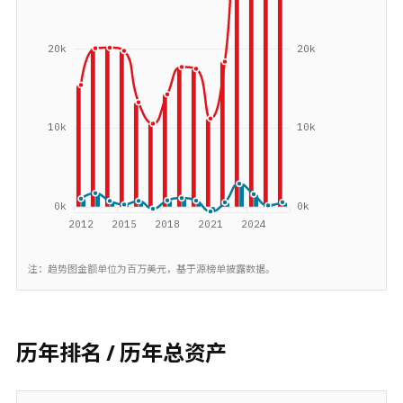
注：趋势图金额单位为百万美元，基于源榜单披露数据。
历年排名 / 历年总资产