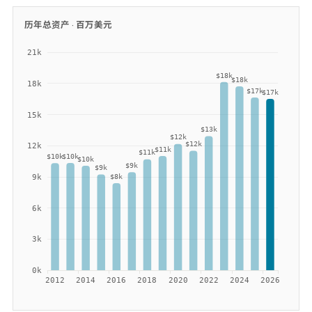
历年总资产 ·
百万美元