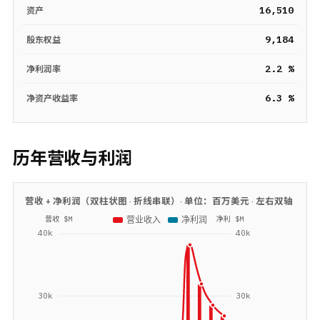
16,510
资产
9,184
股东权益
2.2 %
净利润率
6.3 %
净资产收益率
历年营收与利润
营收 + 净利润（双柱状图 · 折线串联）· 单位：
百万美元
· 左右双轴