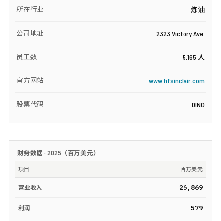
所在行业
炼油
公司地址
2323 Victory Ave.
员工数
5,165 人
官方网站
www.hfsinclair.com
股票代码
DINO
财务数据 ·
2025
（
百万美元
）
项目
百万美元
26,869
营业收入
579
利润