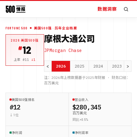
数据洞察
FORTUNE 500
美国500强
· 历年企业档案
摩根大通公司
2026
美国500强
12
JPMorgan Chase
上年 #
11
↓
1
<
>
2026
2025
2024
2023
20
注：
2026
年上榜数据基于
2025
年财报 · 财务口径：
百万美元
美国500强排名
营业收入
#12
$280,345
百万美元
↓ 1 位
同比 +0.5%
净利润
净利润率