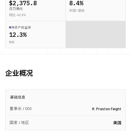
$2,375.8
8.4%
百万美元
利润 / 营收
同比 -42.9%
净资产收益率
12.3%
ROE
企业概况
基础信息
董事长 / CEO
R. Preston Feight
国家 / 地区
美国