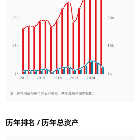
注：趋势图金额单位为百万美元，基于源榜单披露数据。
历年排名 / 历年总资产