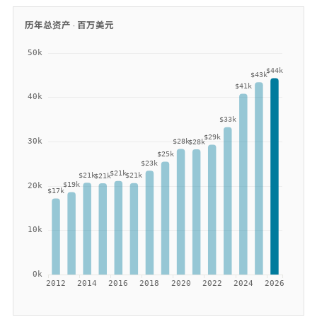
历年总资产 ·
百万美元