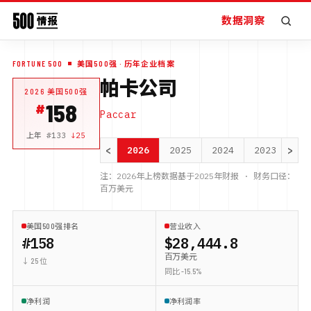
数据洞察
FORTUNE 500
美国500强
· 历年企业档案
帕卡公司
2026
美国500强
158
Paccar
上年 #
133
↓
25
<
>
2026
2025
2024
2023
20
注：
2026
年上榜数据基于
2025
年财报 · 财务口径：
百万美元
美国500强排名
营业收入
#158
$28,444.8
百万美元
↓ 25 位
同比 -15.5%
净利润
净利润率