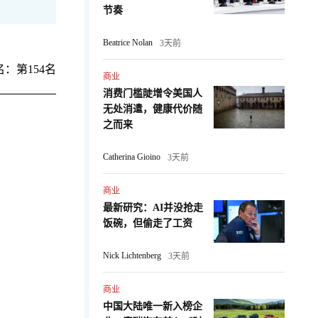
节奏
Beatrice Nolan
3天前
：第154名
商业
消费门槛陡增令美国人
无处消遣，健康代价随
之而来
Catherina Gioino
3天前
商业
最新研究：AI并没抢走
：
饭碗，但偷走了工资
Nick Lichtenberg
3天前
商业
中国大陆唯一新入榜企