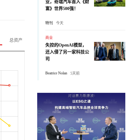
业，奇瑞汽车首入《财
富》世界500强！
特刊
今天
商业
总资产
失控的OpenAI模型，
还入侵了另一家科技公
司
Beatrice Nolan
5天前