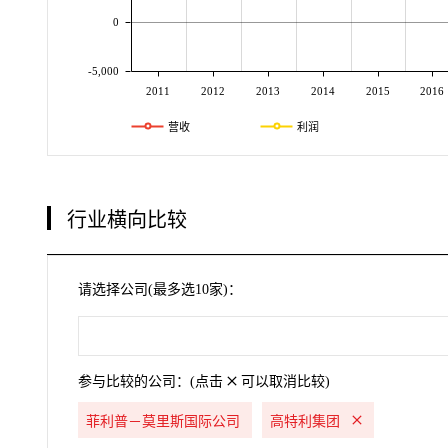
0
-5,000
2011
2012
2013
2014
2015
2016
营收
利润
行业横向比较
请选择公司(最多选10家)：
参与比较的公司：(点击
可以取消比较)
菲利普－莫里斯国际公司
高特利集团