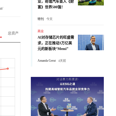
业，奇瑞汽车首入《财
富》世界500强！
ut/
特刊
今天
商业
总资产
AI对存储芯片的旺盛需
求，正在推动3万亿美
元的新板块“Memi”
Amanda Gerut
4天前