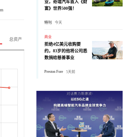
业，奇瑞汽车首入《财
富》世界500强！
om
特刊
今天
商业
总资产
拒绝4亿美元收购要
约，83岁的他将公司悉
数捐给慈善事业
Preston Fore
5天前