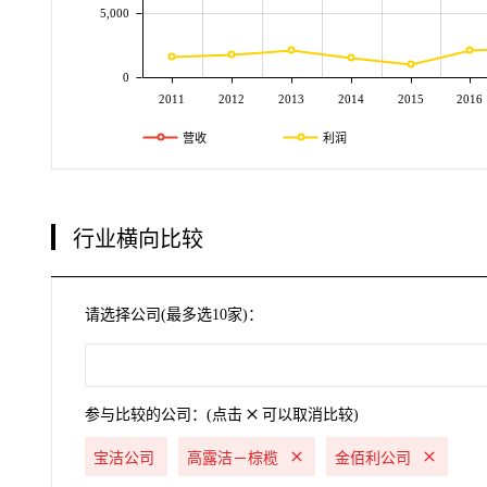
5,000
0
2011
2012
2013
2014
2015
2016
营收
利润
行业横向比较
请选择公司(最多选10家)：
参与比较的公司：(点击
可以取消比较)
宝洁公司
高露洁－棕榄
金佰利公司