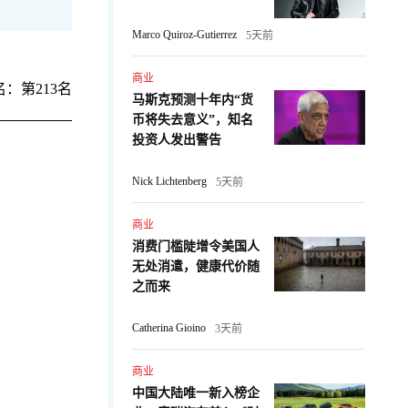
Marco Quiroz-Gutierrez
5天前
商业
：第213名
马斯克预测十年内“货
币将失去意义”，知名
投资人发出警告
Nick Lichtenberg
5天前
商业
消费门槛陡增令美国人
无处消遣，健康代价随
：
之而来
Catherina Gioino
3天前
商业
中国大陆唯一新入榜企