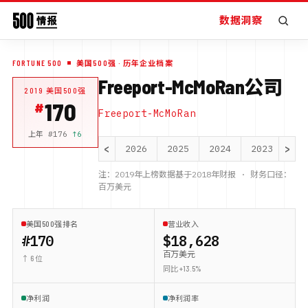
数据洞察
FORTUNE 500
美国500强
· 历年企业档案
Freeport-McMoRan公司
2019
美国500强
170
Freeport-McMoRan
上年 #
176
↑
6
<
>
2026
2025
2024
2023
20
注：
2019
年上榜数据基于
2018
年财报 · 财务口径：
百万美元
美国500强排名
营业收入
#170
$18,628
百万美元
↑ 6 位
同比 +13.5%
净利润
净利润率