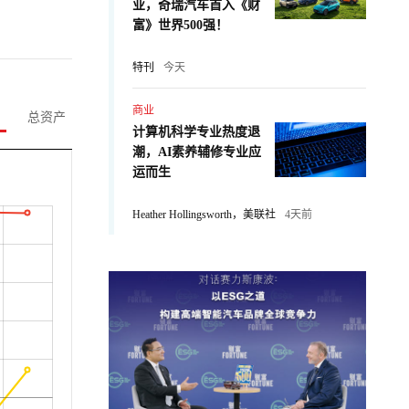
业，奇瑞汽车首入《财
富》世界500强！
特刊
今天
商业
总资产
计算机科学专业热度退
潮，AI素养辅修专业应
运而生
Heather Hollingsworth，美联社
4天前