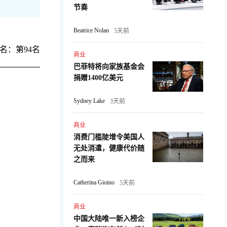
节奏
Beatrice Nolan
5天前
名：第94名
商业
巴菲特将向家族基金会
捐赠1400亿美元
Sydney Lake
3天前
商业
消费门槛陡增令美国人
无处消遣，健康代价随
：
之而来
Catherina Gioino
5天前
商业
中国大陆唯一新入榜企