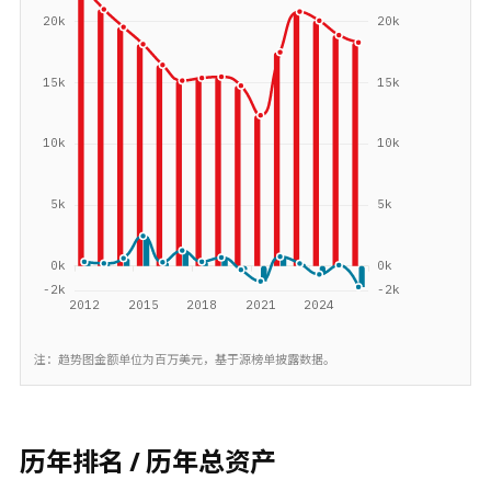
注：趋势图金额单位为百万美元，基于源榜单披露数据。
历年排名 / 历年总资产