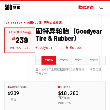
数据洞察
FORTUNE 500
美国500强
· 历年企业档案
固特异轮胎（Goodyear
2026
美国500强
Tire & Rubber）
239
Goodyear Tire & Rubber
上年 #
223
↓
16
<
>
2026
2025
2024
2023
20
注：
2026
年上榜数据基于
2025
年财报 · 财务口径：
百万美元
美国500强排名
营业收入
#239
$18,280
百万美元
↓ 16 位
同比 -3.2%