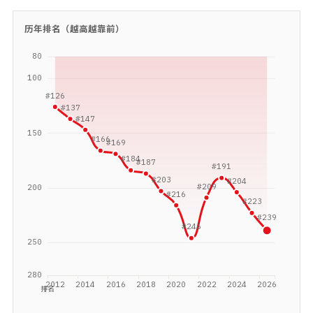
历年排名（越高越靠前）