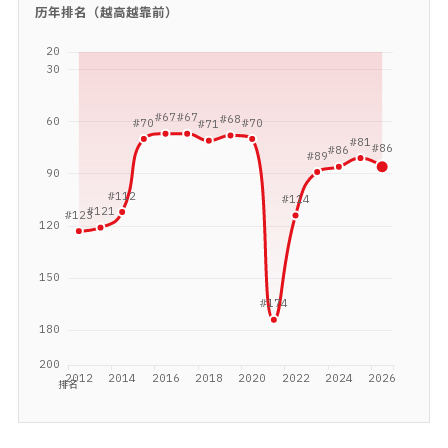
历年排名（越高越靠前）