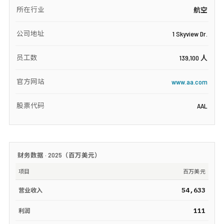
所在行业
航空
公司地址
1 Skyview Dr.
员工数
139,100 人
官方网站
www.aa.com
股票代码
AAL
财务数据 ·
2025
（
百万美元
）
项目
百万美元
54,633
营业收入
111
利润