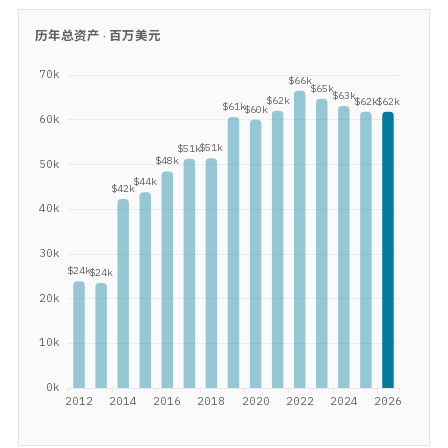
历年总资产 ·
百万美元