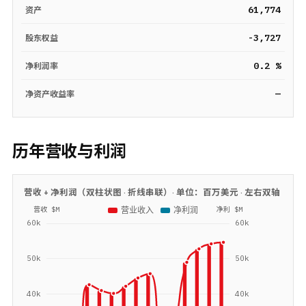
61,774
资产
-3,727
股东权益
0.2 %
净利润率
—
净资产收益率
历年营收与利润
营收 + 净利润（双柱状图 · 折线串联）· 单位：
百万美元
· 左右双轴