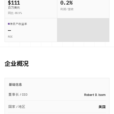
$111
0.2%
百万美元
利润 / 营收
同比 -86.9%
净资产收益率
—
ROE
企业概况
基础信息
董事长 / CEO
Robert D. Isom
国家 / 地区
美国