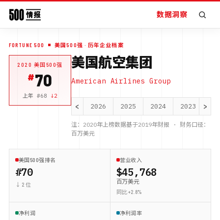
数据洞察
FORTUNE 500
美国500强
· 历年企业档案
美国航空集团
2020
美国500强
70
American Airlines Group
上年 #
68
↓
2
<
>
2026
2025
2024
2023
20
注：
2020
年上榜数据基于
2019
年财报 · 财务口径：
百万美元
美国500强排名
营业收入
#70
$45,768
百万美元
↓ 2 位
同比 +2.8%
净利润
净利润率