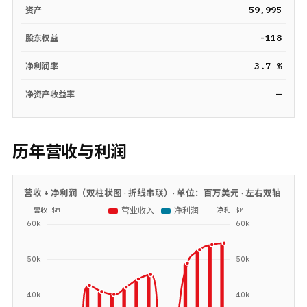
59,995
资产
-118
股东权益
3.7 %
净利润率
—
净资产收益率
历年营收与利润
营收 + 净利润（双柱状图 · 折线串联）· 单位：
百万美元
· 左右双轴