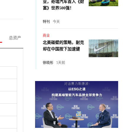
业，奇瑞汽车首入《财
富》世界500强！
特刊
今天
商业
总资产
北美碰壁的策略，耐克
却在中国按下加速键
徐晓彤
5天前