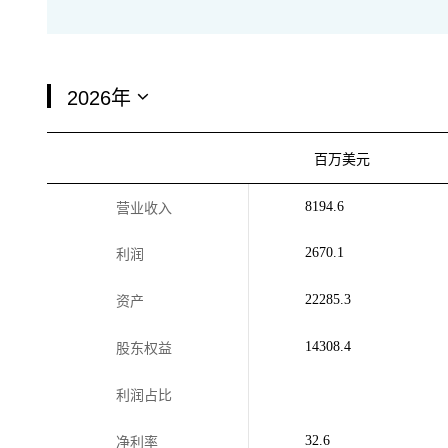
百万美元
8194.6
营业收入
2670.1
利润
22285.3
资产
14308.4
股东权益
利润占比
32.6
净利率