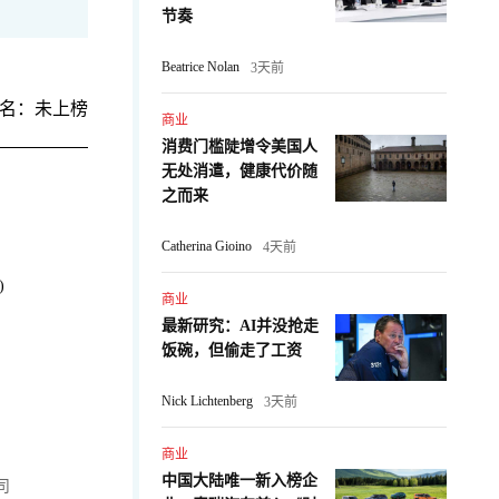
节奏
Beatrice Nolan
3天前
名：未上榜
商业
消费门槛陡增令美国人
无处消遣，健康代价随
之而来
Catherina Gioino
4天前
)
商业
最新研究：AI并没抢走
：
饭碗，但偷走了工资
Nick Lichtenberg
3天前
商业
中国大陆唯一新入榜企
公司