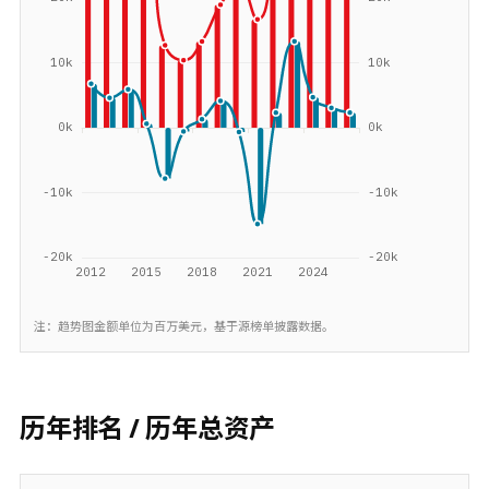
注：趋势图金额单位为百万美元，基于源榜单披露数据。
历年排名 / 历年总资产