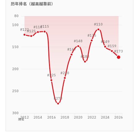
历年排名（越高越靠前）