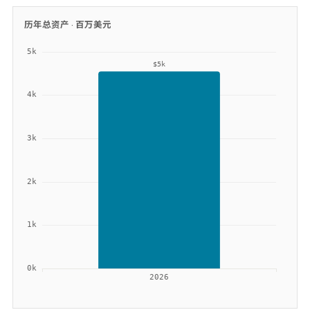
历年总资产 ·
百万美元