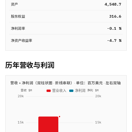
4,548.7
资产
316.6
股东权益
-0.1 %
净利润率
-4.7 %
净资产收益率
历年营收与利润
营收 + 净利润（双柱状图 · 折线串联）· 单位：
百万美元
· 左右双轴