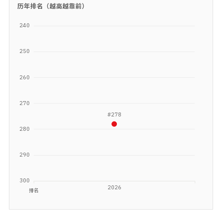
历年排名（越高越靠前）