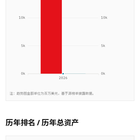
注：趋势图金额单位为百万美元，基于源榜单披露数据。
历年排名 / 历年总资产