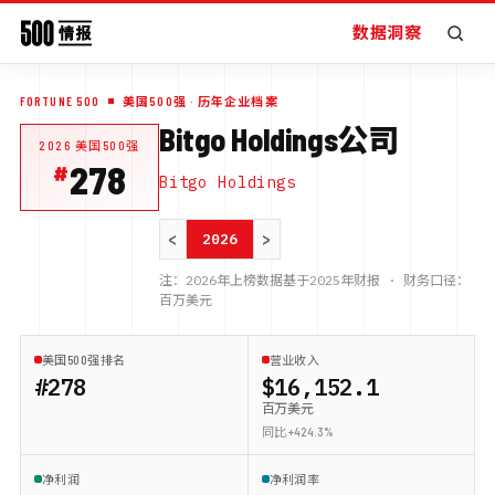
数据洞察
FORTUNE 500
美国500强
· 历年企业档案
Bitgo Holdings公司
2026
美国500强
278
Bitgo Holdings
<
>
2026
注：
2026
年上榜数据基于
2025
年财报 · 财务口径：
百万美元
美国500强排名
营业收入
#278
$16,152.1
百万美元
同比 +424.3%
净利润
净利润率