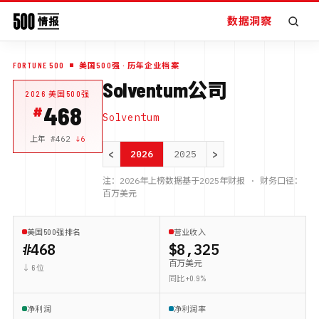
数据洞察
FORTUNE 500
美国500强
· 历年企业档案
Solventum公司
2026
美国500强
468
Solventum
上年 #
462
↓
6
<
>
2026
2025
注：
2026
年上榜数据基于
2025
年财报 · 财务口径：
百万美元
美国500强排名
营业收入
#468
$8,325
百万美元
↓ 6 位
同比 +0.9%
净利润
净利润率