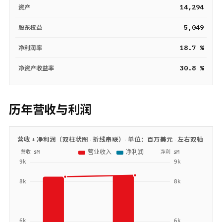
14,294
资产
5,049
股东权益
18.7 %
净利润率
30.8 %
净资产收益率
历年营收与利润
营收 + 净利润（双柱状图 · 折线串联）· 单位：
百万美元
· 左右双轴