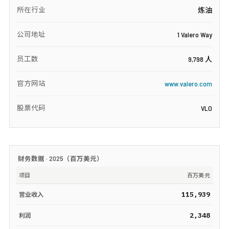
所在行业
炼油
公司地址
1 Valero Way
员工数
9,798 人
官方网站
www.valero.com
股票代码
VLO
财务数据 ·
2025
（
百万美元
）
项目
百万美元
115,939
营业收入
2,348
利润