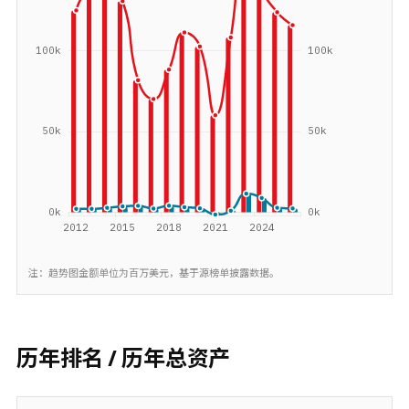
注：趋势图金额单位为百万美元，基于源榜单披露数据。
历年排名 / 历年总资产