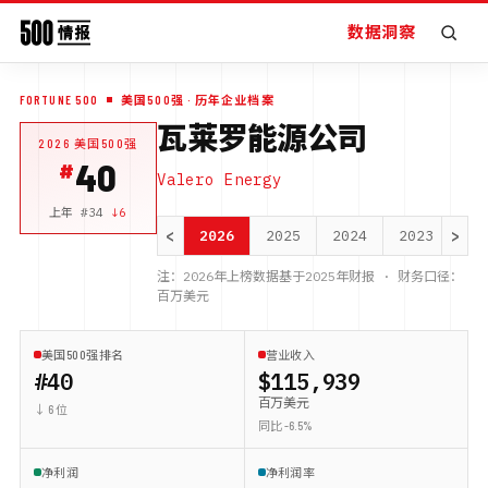
数据洞察
FORTUNE 500
美国500强
· 历年企业档案
瓦莱罗能源公司
2026
美国500强
40
Valero Energy
上年 #
34
↓
6
<
>
2026
2025
2024
2023
20
注：
2026
年上榜数据基于
2025
年财报 · 财务口径：
百万美元
美国500强排名
营业收入
#40
$115,939
百万美元
↓ 6 位
同比 -6.5%
净利润
净利润率