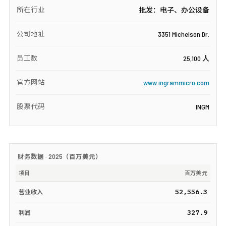
所在行业
批发：电子、办公设备
公司地址
3351 Michelson Dr.
员工数
25,100 人
官方网站
www.ingrammicro.com
股票代码
INGM
财务数据 ·
2025
（
百万美元
）
项目
百万美元
52,556.3
营业收入
327.9
利润