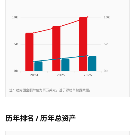
注：趋势图金额单位为百万美元，基于源榜单披露数据。
历年排名 / 历年总资产