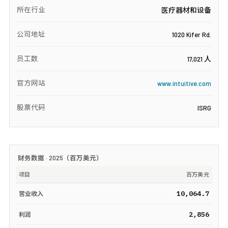
所在行业
医疗器材和设备
公司地址
1020 Kifer Rd.
员工数
17,021 人
官方网站
www.intuitive.com
股票代码
ISRG
财务数据 ·
2025
（
百万美元
）
项目
百万美元
10,064.7
营业收入
2,856
利润