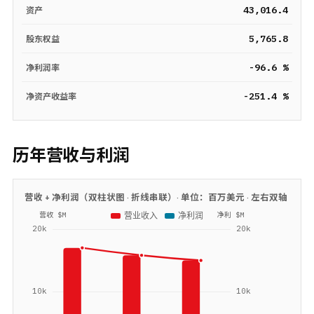
43,016.4
资产
5,765.8
股东权益
-96.6 %
净利润率
-251.4 %
净资产收益率
历年营收与利润
营收 + 净利润（双柱状图 · 折线串联）· 单位：
百万美元
· 左右双轴