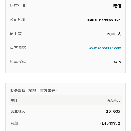
所在行业
电信
公司地址
9601 S. Meridian Blvd.
员工数
12,100 人
官方网站
www.echostar.com
股票代码
SATS
财务数据 ·
2025
（
百万美元
）
项目
百万美元
15,005
营业收入
-14,497.2
利润