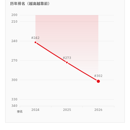
历年排名（越高越靠前）