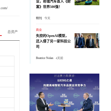
业，奇瑞汽车首入《财
富》世界500强！
n.com/
特刊
今天
商业
总资产
失控的OpenAI模型，
还入侵了另一家科技公
司
Beatrice Nolan
4天前