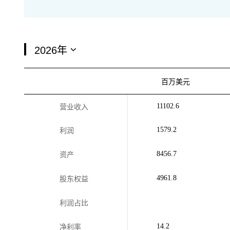
百万美元
11102.6
营业收入
1579.2
利润
8456.7
资产
4961.8
股东权益
利润占比
14.2
净利率