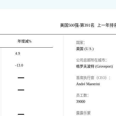
美国500强-第391名
上一年排名
年增减%
国家：
美国 (U.S.)
4.9
公司总部所在城市：
-13.0
格罗夫波特 (Groveport)
首席执行官（CEO）：
André Maestrini
员工数：
39000
露露乐蒙