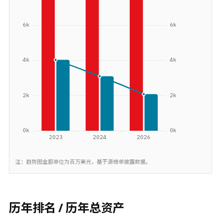
注：趋势图金额单位为百万美元，基于源榜单披露数据。
历年排名 / 历年总资产