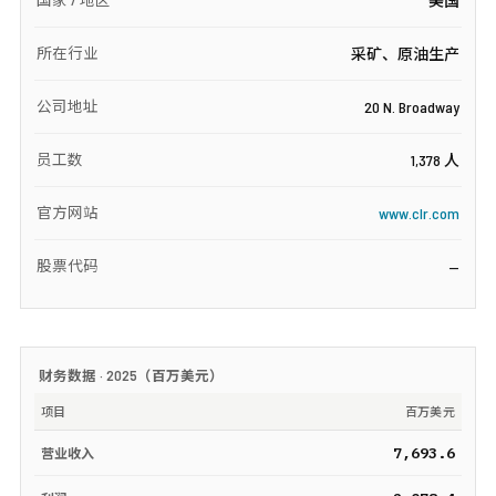
美国
所在行业
采矿、原油生产
公司地址
20 N. Broadway
员工数
1,378 人
官方网站
www.clr.com
股票代码
—
财务数据 ·
2025
（
百万美元
）
项目
百万美元
7,693.6
营业收入