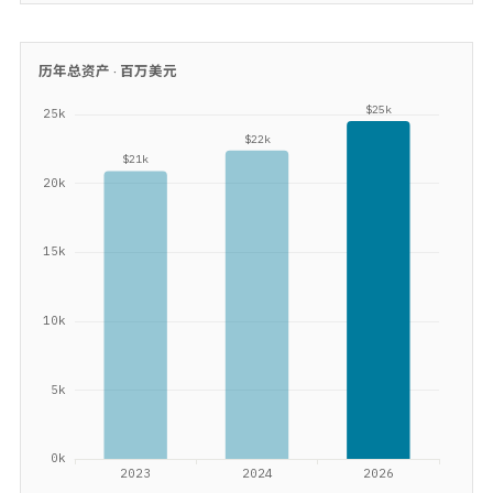
历年总资产 ·
百万美元