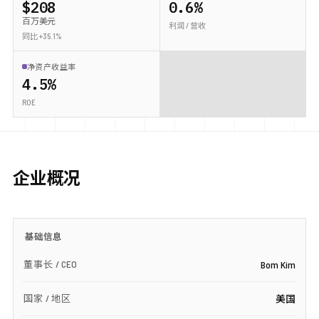
$208
0.6%
百万美元
利润 / 营收
同比 +35.1%
净资产收益率
4.5%
ROE
企业概况
基础信息
董事长 / CEO
Bom Kim
国家 / 地区
美国