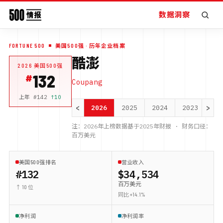
数据洞察
FORTUNE 500
美国500强
· 历年企业档案
酷澎
2026
美国500强
132
Coupang
上年 #
142
↑
10
<
>
2026
2025
2024
2023
注：
2026
年上榜数据基于
2025
年财报 · 财务口径：
百万美元
美国500强排名
营业收入
#132
$34,534
百万美元
↑ 10 位
同比 +14.1%
净利润
净利润率