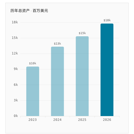
历年总资产 ·
百万美元