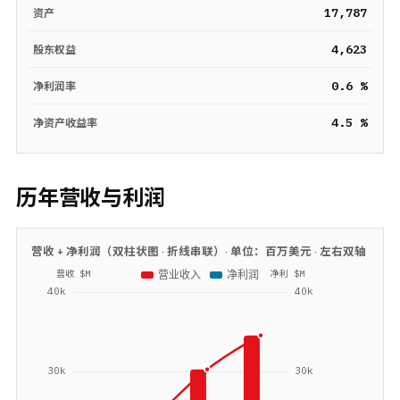
17,787
资产
4,623
股东权益
0.6 %
净利润率
4.5 %
净资产收益率
历年营收与利润
营收 + 净利润（双柱状图 · 折线串联）· 单位：
百万美元
· 左右双轴