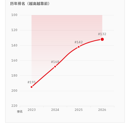
历年排名（越高越靠前）