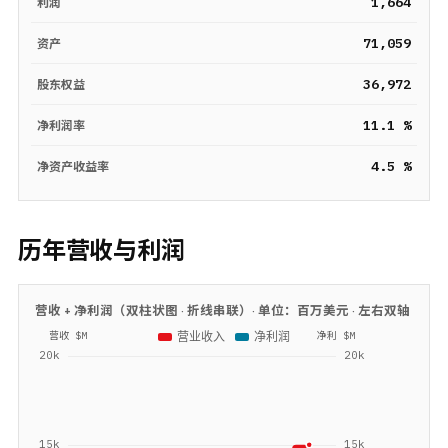
1,664
利润
71,059
资产
36,972
股东权益
11.1 %
净利润率
4.5 %
净资产收益率
历年营收与利润
营收 + 净利润（双柱状图 · 折线串联）· 单位：
百万美元
· 左右双轴