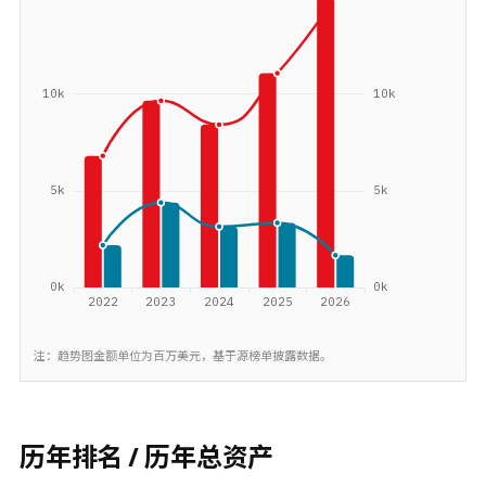
注：趋势图金额单位为百万美元，基于源榜单披露数据。
历年排名 / 历年总资产