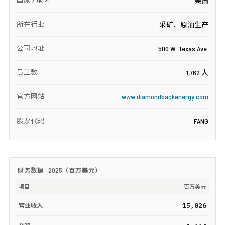
美国
所在行业
采矿、原油生产
公司地址
500 W. Texas Ave.
员工数
1,762 人
官方网站
www.diamondbackenergy.com
股票代码
FANG
财务数据 ·
2025
（
百万美元
）
项目
百万美元
15,026
营业收入