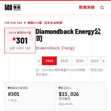
数据洞察
FORTUNE 500
美国500强
· 历年企业档案
Diamondback Energy公
2026
美国500强
司
301
Diamondback Energy
上年 #
383
↑
82
<
>
2026
2025
2024
2023
20
注：
2026
年上榜数据基于
2025
年财报 · 财务口径：
百万美元
美国500强排名
营业收入
#301
$15,026
百万美元
↑ 82 位
同比 +35.8%