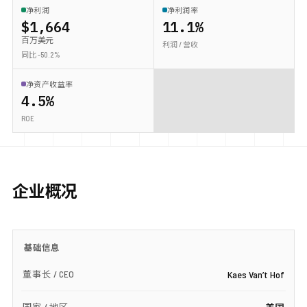
净利润
净利润率
$1,664
11.1%
百万美元
利润 / 营收
同比 -50.2%
净资产收益率
4.5%
ROE
企业概况
基础信息
董事长 / CEO
Kaes Van’t Hof
国家 / 地区