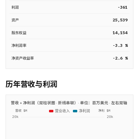
-361
利润
25,539
资产
14,154
股东权益
-3.3 %
净利润率
-2.6 %
净资产收益率
历年营收与利润
营收 + 净利润（双柱状图 · 折线串联）· 单位：
百万美元
· 左右双轴