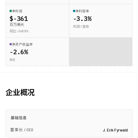
净利润
净利润率
$-361
-3.3%
百万美元
利润 / 营收
同比 -248.6%
净资产收益率
-2.6%
ROE
企业概况
基础信息
董事长 / CEO
J. Erik Fyrwald