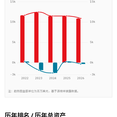
注：趋势图金额单位为百万美元，基于源榜单披露数据。
历年排名 / 历年总资产