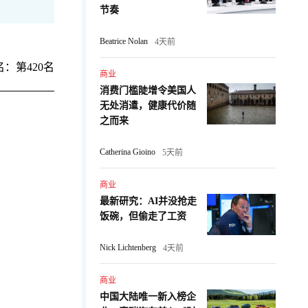
节奏
Beatrice Nolan
4天前
：第420名
商业
消费门槛陡增令美国人
无处消遣，健康代价随
之而来
Catherina Gioino
5天前
商业
最新研究：AI并没抢走
：
饭碗，但偷走了工资
Nick Lichtenberg
4天前
商业
中国大陆唯一新入榜企