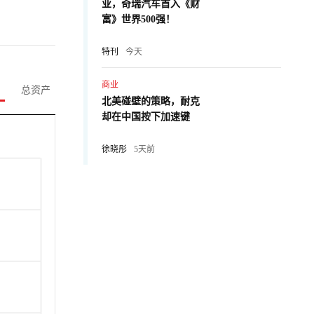
业，奇瑞汽车首入《财
富》世界500强！
特刊
今天
商业
总资产
北美碰壁的策略，耐克
却在中国按下加速键
徐晓彤
5天前