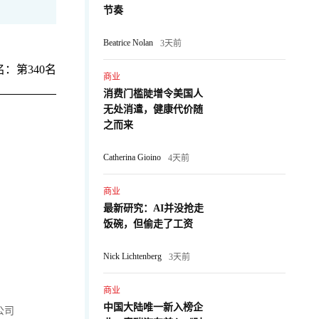
节奏
Beatrice Nolan
3天前
：第340名
商业
消费门槛陡增令美国人
无处消遣，健康代价随
之而来
Catherina Gioino
4天前
商业
最新研究：AI并没抢走
饭碗，但偷走了工资
Nick Lichtenberg
3天前
商业
中国大陆唯一新入榜企
s公司