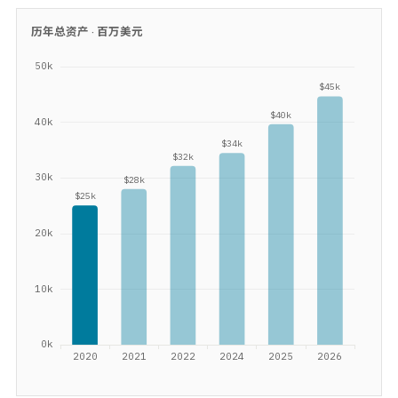
历年总资产 ·
百万美元