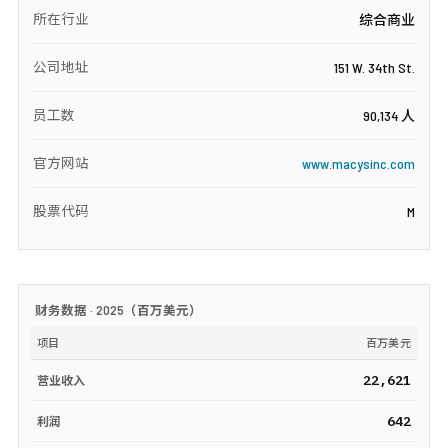
所在行业
综合商业
公司地址
151 W. 34th St.
员工数
90,134 人
官方网站
www.macysinc.com
股票代码
M
财务数据 ·
2025
（
百万美元
）
项目
百万美元
22,621
营业收入
642
利润