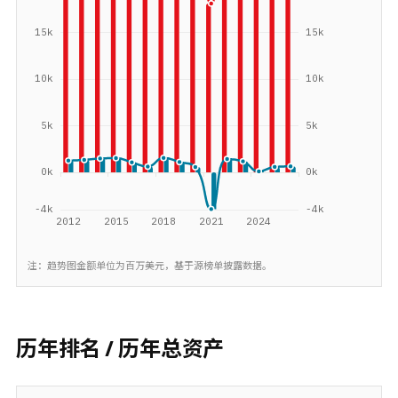
注：趋势图金额单位为百万美元，基于源榜单披露数据。
历年排名 / 历年总资产