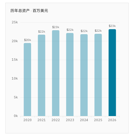
历年总资产 ·
百万美元