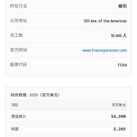
所在行业
娱乐
公司地址
1211 Ave. of the Americas
员工数
10,400 人
官方网站
www.foxcorporation.com
股票代码
FOXA
财务数据 ·
2025
（
百万美元
）
项目
百万美元
16,300
营业收入
2,263
利润