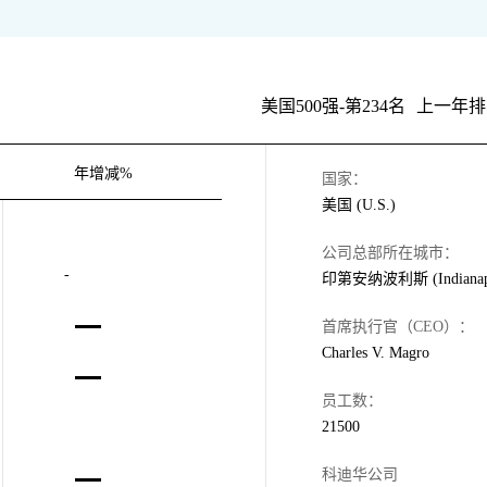
美国500强-第234名
上一年排
年增减%
国家：
美国 (U.S.)
公司总部所在城市：
-
印第安纳波利斯 (Indianapo
首席执行官（CEO）：
Charles V. Magro
员工数：
21500
科迪华公司