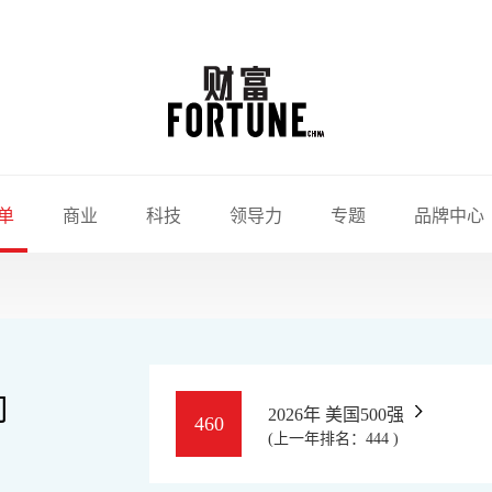
单
商业
科技
领导力
专题
品牌中心
司
2026年 美国500强
460
(上一年排名：444 )