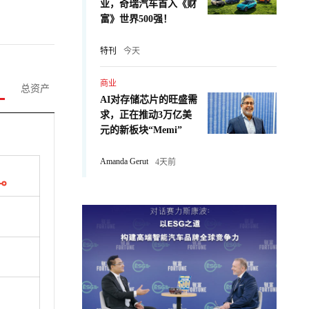
业，奇瑞汽车首入《财
富》世界500强！
特刊
今天
商业
总资产
AI对存储芯片的旺盛需
求，正在推动3万亿美
元的新板块“Memi”
Amanda Gerut
4天前