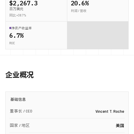
$2,267.3
20.6%
百万美元
利润 / 营收
同比 +38.7%
净资产收益率
6.7%
ROE
企业概况
基础信息
董事长 / CEO
Vincent T. Roche
国家 / 地区
美国