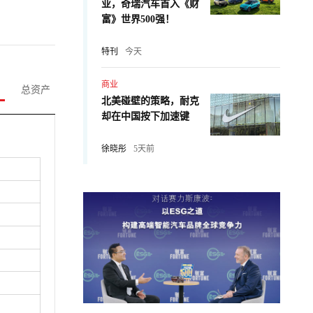
业，奇瑞汽车首入《财
富》世界500强！
特刊
今天
商业
总资产
北美碰壁的策略，耐克
却在中国按下加速键
徐晓彤
5天前