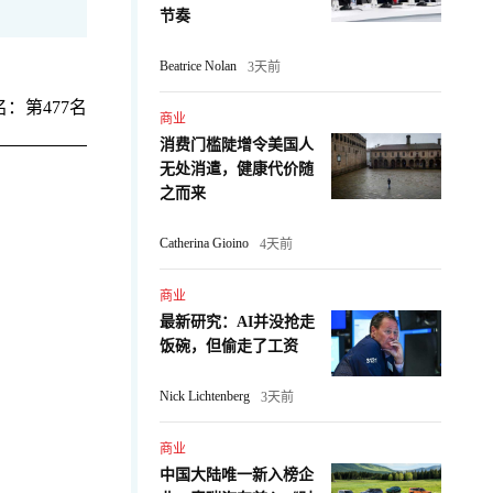
节奏
Beatrice Nolan
3天前
：第477名
商业
消费门槛陡增令美国人
无处消遣，健康代价随
之而来
Catherina Gioino
4天前
商业
最新研究：AI并没抢走
：
饭碗，但偷走了工资
Nick Lichtenberg
3天前
商业
中国大陆唯一新入榜企