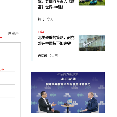
业，奇瑞汽车首入《财
富》世界500强！
特刊
今天
商业
总资产
北美碰壁的策略，耐克
却在中国按下加速键
徐晓彤
5天前