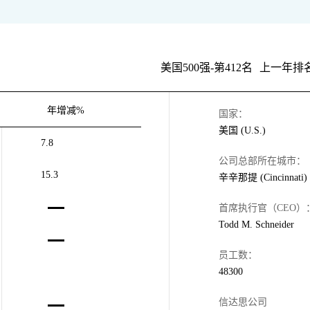
美国500强-第412名
上一年排名
年增减%
国家：
美国 (U.S.)
7.8
公司总部所在城市：
15.3
辛辛那提 (Cincinnati)
首席执行官（CEO）
Todd M. Schneider
员工数：
48300
信达思公司