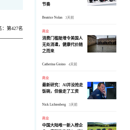
节奏
Beatrice Nolan
3天前
：第427名
商业
消费门槛陡增令美国人
无处消遣，健康代价随
之而来
Catherina Gioino
4天前
商业
最新研究：AI并没抢走
：
饭碗，但偷走了工资
Nick Lichtenberg
3天前
商业
中国大陆唯一新入榜企