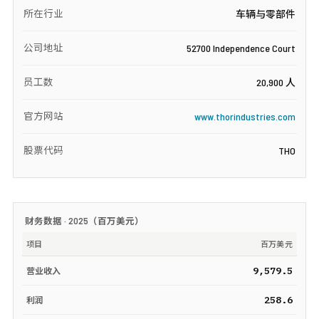
所在行业
车辆与零部件
公司地址
52700 Independence Court
员工数
20,900 人
官方网站
www.thorindustries.com
股票代码
THO
财务数据 ·
2025
（
百万美元
）
项目
百万美元
9,579.5
营业收入
258.6
利润