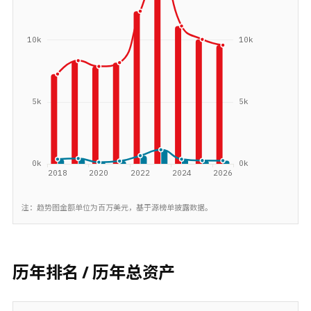
注：趋势图金额单位为百万美元，基于源榜单披露数据。
历年排名 / 历年总资产