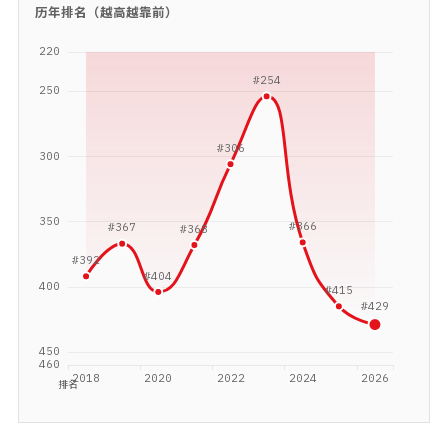
历年排名（越高越靠前）