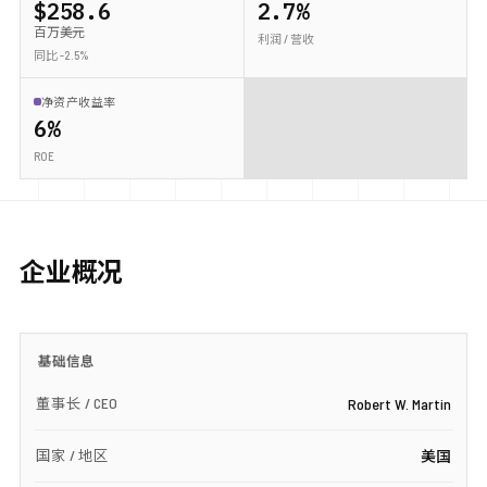
$258.6
2.7%
百万美元
利润 / 营收
同比 -2.5%
净资产收益率
6%
ROE
企业概况
基础信息
董事长 / CEO
Robert W. Martin
国家 / 地区
美国