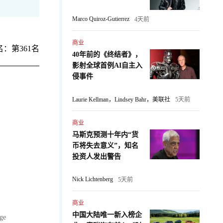
Marco Quiroz-Gutierrez
4天前
商业
：第361名
40年前的《终结者》，
影射全球首例AI自主入
侵事件
Laurie Kellman，Lindsey Bahr，美联社
5天前
商业
马斯克预测十年内“货
币将失去意义”，知名
：
投资人发出警告
Nick Lichtenberg
5天前
商业
中国大陆唯一新入榜企
nge