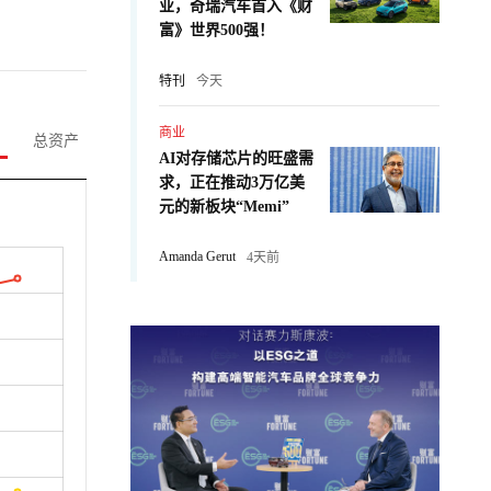
业，奇瑞汽车首入《财
富》世界500强！
特刊
今天
商业
总资产
AI对存储芯片的旺盛需
求，正在推动3万亿美
元的新板块“Memi”
Amanda Gerut
4天前