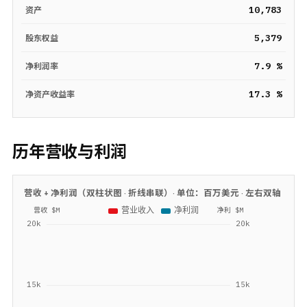
10,783
资产
5,379
股东权益
7.9 %
净利润率
17.3 %
净资产收益率
历年营收与利润
营收 + 净利润（双柱状图 · 折线串联）· 单位：
百万美元
· 左右双轴