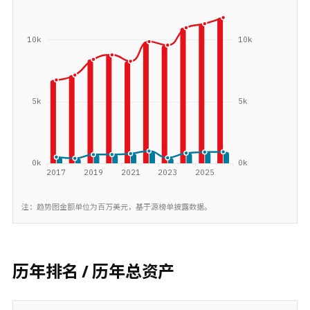
注：趋势图金额单位为百万美元，基于源榜单披露数据。
历年排名 / 历年总资产