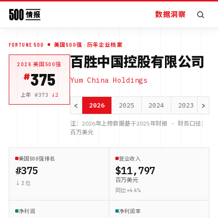
数据洞察
FORTUNE 500
美国500强
· 历年企业档案
百胜中国控股有限公司
2026
美国500强
375
Yum China Holdings
上年 #
373
↓
2
<
>
2026
2025
2024
2023
20
注：
2026
年上榜数据基于
2025
年财报 · 财务口径：
百万美元
美国500强排名
营业收入
#375
$11,797
百万美元
↓ 2 位
同比 +4.4%
净利润
净利润率