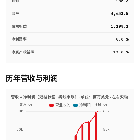
166.8
利润
4,653.5
资产
1,298.2
股东权益
0.8 %
净利润率
12.8 %
净资产收益率
历年营收与利润
营收 + 净利润（双柱状图 · 折线串联）· 单位：
百万美元
· 左右双轴