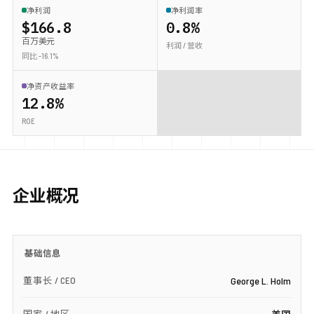
净利润
净利润率
$166.8
0.8%
百万美元
利润 / 营收
同比 -16.1%
净资产收益率
12.8%
ROE
企业概况
基础信息
董事长 / CEO
George L. Holm
国家 / 地区